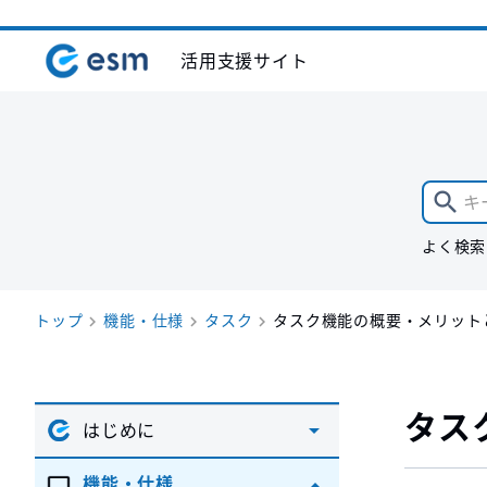
活用支援サイト
よく検索
トップ
機能・仕様
タスク
タスク機能の概要・メリット
タス
はじめに
機能・仕様