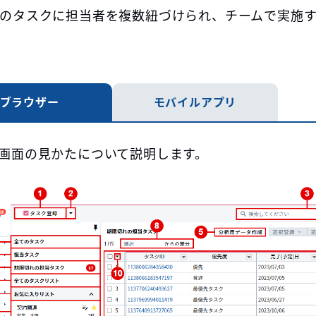
のタスクに担当者を複数紐づけられ、チームで実施
ブラウザー
モバイルアプリ
]画面の見かたについて説明します。