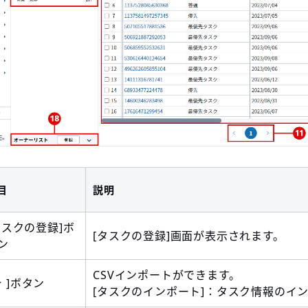
目
説明
タスクの登録]ボ
[タスクの登録]画面が表示されます。
ン
CSVインポートができます。
]ボタン
[タスクのインポート]：タスク情報のイ