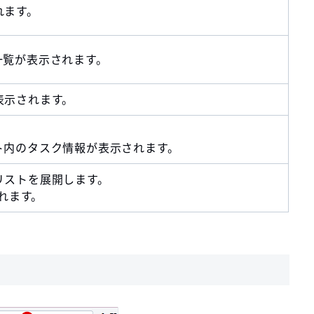
れます。
一覧が表示されます。
表示されます。
ト内のタスク情報が表示されます。
リストを展開します。
されます。