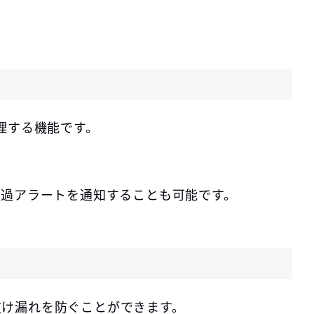
理する機能です。
超過アラートを通知することも可能です。
抜け漏れを防ぐことができます。