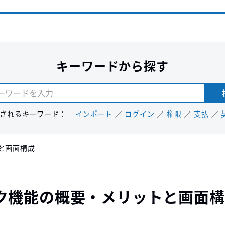
キーワードから探す
されるキーワード：
インポート
ログイン
権限
支払
と画面構成
ク機能の概要・メリットと画面構