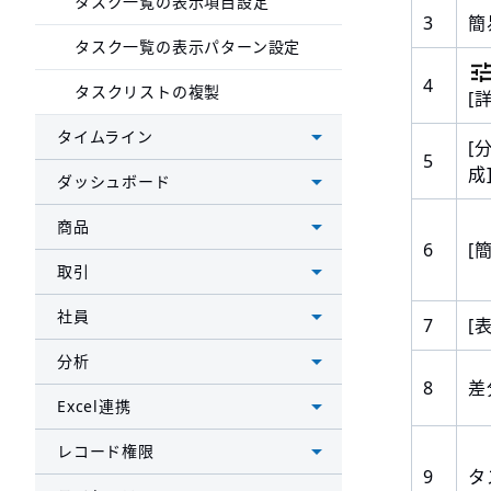
タスク一覧の表示項目設定
3
簡
タスク一覧の表示パターン設定
4
タスクリストの複製
[
タイムライン
[
5
成
ダッシュボード
商品
6
[
取引
社員
7
[
分析
8
差
Excel連携
レコード権限
9
タ