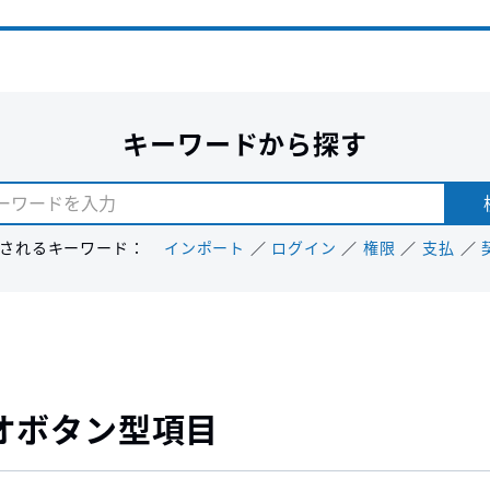
キーワードから探す
されるキーワード：
インポート
ログイン
権限
支払
オボタン型項目