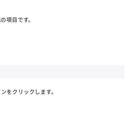
式の項目です。
タンをクリックします。