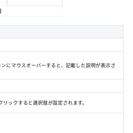
イコンにマウスオーバーすると、記載した説明が表示さ
をクリックすると選択肢が設定されます。