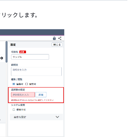
クリックします。