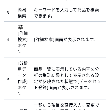
簡易
キーワードを入力して商品を検索
3
検索
できます。
[詳細
4
検索]
[詳細検索]画面が表示されます。
ボタ
ン
[分析
用デ
商品一覧に表示している内容を分
ータ
析の集計結果として表示される設
5
作成]
定が反映された状態で[データセッ
ボタ
ト登録]画面が表示されます。
ン
一覧から項目を直接入力、変更で