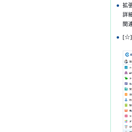
拡
詳
関
[