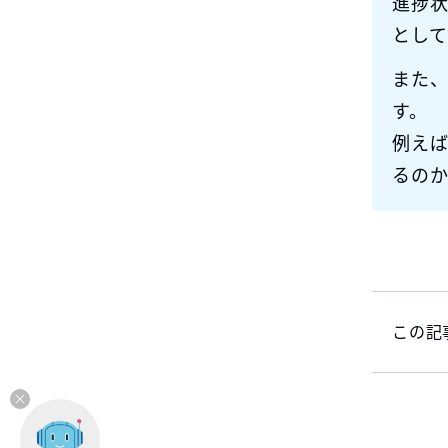
進捗状
として
また
す。
例え
るの
この記