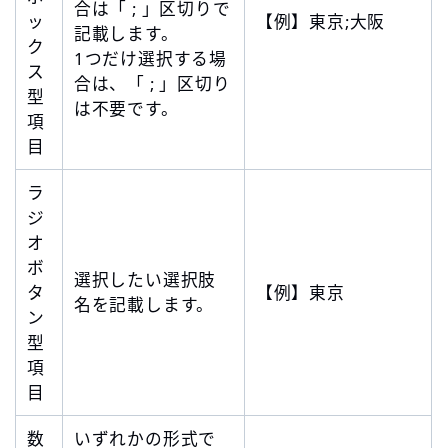
合は「 ; 」区切りで
ッ
【例】東京;大阪
記載します。
ク
1つだけ選択する場
ス
合は、「 ; 」区切り
型
は不要です。
項
目
ラ
ジ
オ
ボ
選択したい選択肢
タ
【例】東京
名を記載します。
ン
型
項
目
数
いずれかの形式で