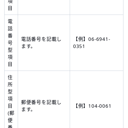
項
目
電
話
番
電話番号を記載し
【例】06-6941-
号
ます。
0351
型
項
目
住
所
型
項
郵便番号を記載し
目
【例】104-0061
ます。
(郵
便
番