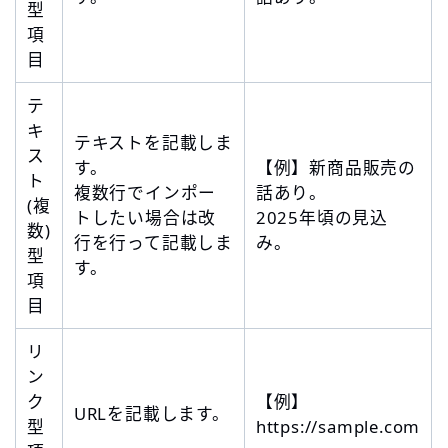
型
項
目
テ
キ
テキストを記載しま
ス
す。
【例】新商品販売の
ト
複数行でインポー
話あり。
(複
トしたい場合は改
2025年頃の見込
数)
行を行って記載しま
み。
型
す。
項
目
リ
ン
ク
【例】
URLを記載します。
型
https://sample.com