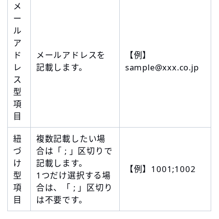
メ
ー
ル
ア
ド
メールアドレスを
【例】
レ
記載します。
sample@xxx.co.jp
ス
型
項
目
紐
複数記載したい場
づ
合は「 ; 」区切りで
け
記載します。
【例】1001;1002
型
1つだけ選択する場
項
合は、「 ; 」区切り
目
は不要です。