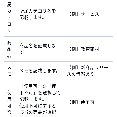
属
カ
所属カテゴリ名を
【例】サービス
テ
記載します。
ゴ
リ
商
商品名を記載しま
品
【例】教育商材
す。
名
メ
【例】新商品リリー
メモを記載します。
モ
スの情報あり
「使用可」か「使
使
用不可」を選択して
用
記載します。
【例】使用可
可
使用不可にすると
否
該当の商品が選択