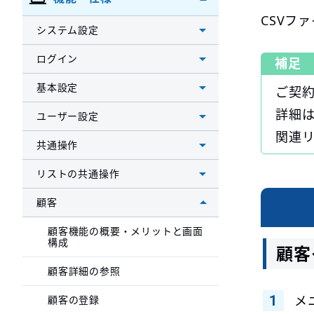
CSVフ
システム設定
ログイン
補足
基本設定
ご契
詳細
ユーザー設定
関連
共通操作
リストの共通操作
顧客
顧客機能の概要・メリットと画面
構成
顧客
顧客詳細の参照
メ
顧客の登録