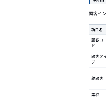
顧客イ
項目名
顧客コ
ド
顧客タ
プ
親顧客
業種